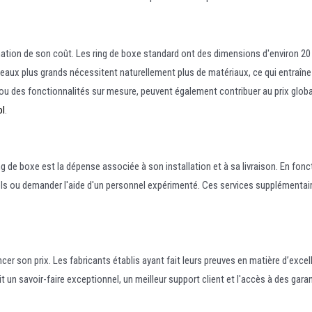
ination de son coût. Les ring de boxe standard ont des dimensions d'environ 20
eaux plus grands nécessitent naturellement plus de matériaux, ce qui entraîn
ou des fonctionnalités sur mesure, peuvent également contribuer au prix globa
ol
.
ng de boxe est la dépense associée à son installation et à sa livraison. En fon
 ou demander l'aide d'un personnel expérimenté. Ces services supplémentaires
er son prix. Les fabricants établis ayant fait leurs preuves en matière d’excell
t un savoir-faire exceptionnel, un meilleur support client et l'accès à des gara